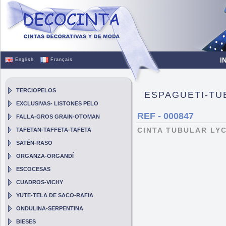
I
English
Français
TERCIOPELOS
ESPAGUETI-TU
EXCLUSIVAS- LISTONES PELO
REF - 000847
FALLA-GROS GRAIN-OTOMAN
CINTA TUBULAR LY
TAFETAN-TAFFETA-TAFETA
SATÉN-RASO
ORGANZA-ORGANDÍ
ESCOCESAS
CUADROS-VICHY
YUTE-TELA DE SACO-RAFIA
ONDULINA-SERPENTINA
BIESES