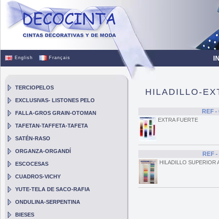
I
English
Français
TERCIOPELOS
HILADILLO-E
EXCLUSIVAS- LISTONES PELO
REF -
FALLA-GROS GRAIN-OTOMAN
EXTRA FUERTE
TAFETAN-TAFFETA-TAFETA
SATÉN-RASO
ORGANZA-ORGANDÍ
REF -
HILADILLO SUPERIOR
ESCOCESAS
CUADROS-VICHY
YUTE-TELA DE SACO-RAFIA
ONDULINA-SERPENTINA
BIESES