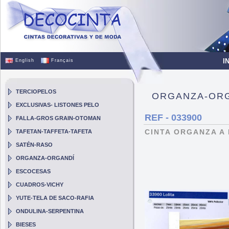
I
English
Français
TERCIOPELOS
ORGANZA-OR
EXCLUSIVAS- LISTONES PELO
REF - 033900
FALLA-GROS GRAIN-OTOMAN
CINTA ORGANZA A 
TAFETAN-TAFFETA-TAFETA
SATÉN-RASO
ORGANZA-ORGANDÍ
ESCOCESAS
CUADROS-VICHY
YUTE-TELA DE SACO-RAFIA
ONDULINA-SERPENTINA
BIESES