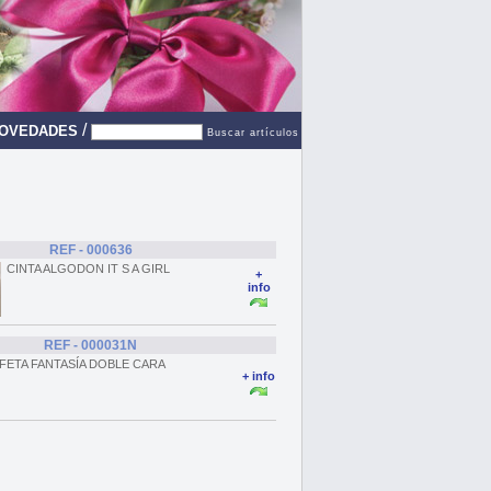
/
OVEDADES
Buscar artículos
REF - 000636
CINTA ALGODON IT S A GIRL
+
info
REF - 000031N
FETA FANTASÍA DOBLE CARA
+ info