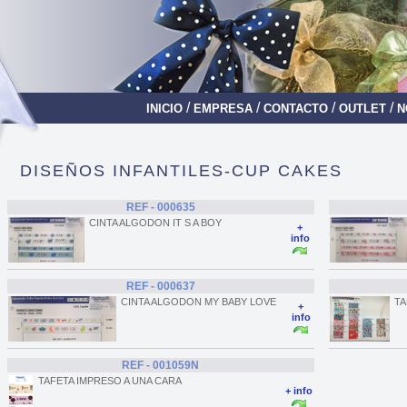
/
/
/
/
INICIO
EMPRESA
CONTACTO
OUTLET
N
DISEÑOS INFANTILES-CUP CAKES
REF - 000635
CINTA ALGODON IT S A BOY
+
info
REF - 000637
CINTA ALGODON MY BABY LOVE
TA
+
info
REF - 001059N
TAFETA IMPRESO A UNA CARA
+ info